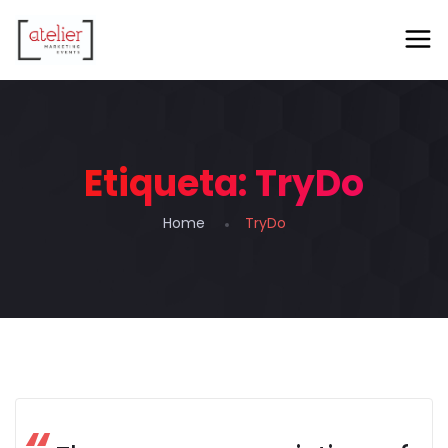
Etiqueta:
TryDo
Home
TryDo