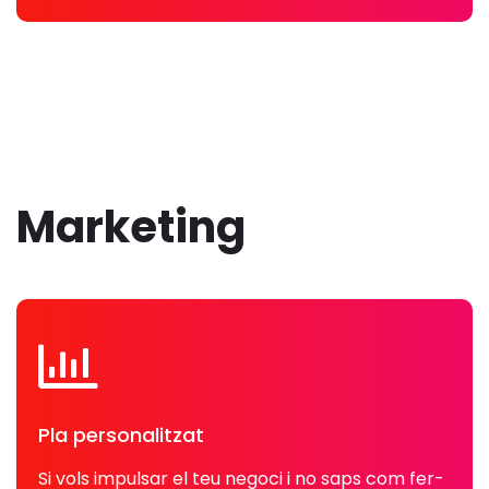
Marketing
Pla personalitzat
Si vols impulsar el teu negoci i no saps com fer-